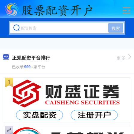
搜索
正规配资平台排行
更多
已收录
999
+家平台