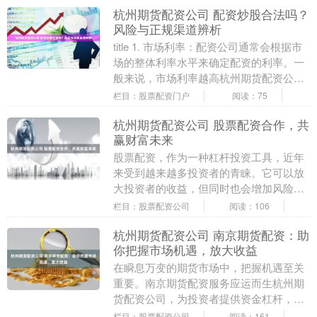
杭州期货配资公司 配资炒股合法吗？
风险与正规渠道辨析
title 1. 市场利率：配资公司通常会根据市
场的整体利率水平来确定配资的利率。一
般来说，市场利率越高杭州期货配资公
司，配资的利率也会相应提高。....
栏目：股票配资门户
阅读：75
杭州期货配资公司 股票配资合作，共
赢财富未来
股票配资，作为一种杠杆投资工具，近年
来受到越来越多投资者的青睐。它可以放
大投资者的收益，但同时也会增加风险。
因此，选择一家可靠的配资公司至关重
栏目：股票配资公司
阅读：106
要。 1. **注....
杭州期货配资公司 南京期货配资：助
你把握市场机遇，放大收益
在瞬息万变的期货市场中，把握机遇至关
重要。南京期货配资服务应运而生杭州期
货配资公司，为投资者提供资金杠杆，放
大收益杭州期货配资公司，助其在市场中
栏目：股票配资公司
阅读：161