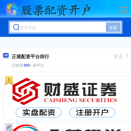
搜索
正规配资平台排行
更多
已收录
999
+家平台