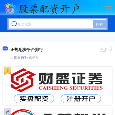
搜索
正规配资平台排行
更多
已收录
999
+家平台