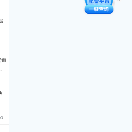
据
势而
，
决
点