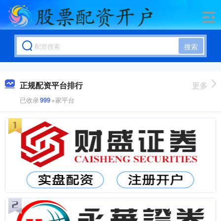
搜索
正规配资平台排行
更多
已收录
999
+家平台