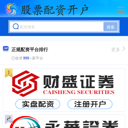
搜索
正规配资平台排行
更多
已收录
999
+家平台