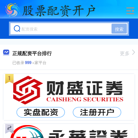
搜索
正规配资平台排行
更多
已收录
999
+家平台